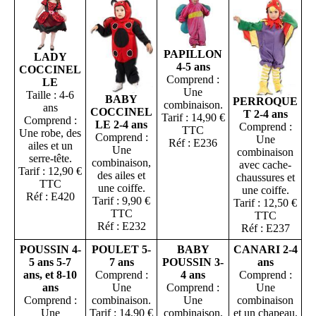
PAPILLON
LADY
4-5 ans
COCCINEL
Comprend :
LE
Une
Taille : 4-6
BABY
PERROQUE
combinaison.
ans
COCCINEL
T 2-4 ans
Tarif : 14,90 €
Comprend :
LE 2-4 ans
Comprend :
TTC
Une robe, des
Comprend :
Une
Réf : E236
ailes et un
Une
combinaison
serre-tête.
combinaison,
avec cache-
Tarif : 12,90 €
des ailes et
chaussures et
TTC
une coiffe.
une coiffe.
Réf : E420
Tarif : 9,90 €
Tarif : 12,50 €
TTC
TTC
Réf : E232
Réf : E237
POUSSIN 4-
POULET 5-
BABY
CANARI 2-4
5 ans 5-7
7 ans
POUSSIN 3-
ans
ans, et 8-10
Comprend :
4 ans
Comprend :
ans
Une
Comprend :
Une
Comprend :
combinaison.
Une
combinaison
Une
Tarif : 14,90 €
combinaison,
et un chapeau.