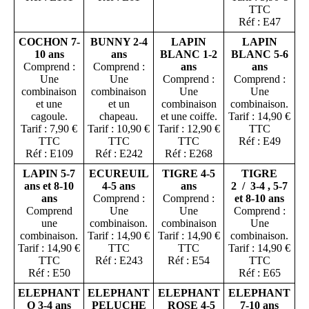
TTC
Réf : E47
COCHON 7-
BUNNY 2-4
LAPIN
LAPIN
10 ans
ans
BLANC 1-2
BLANC 5-6
Comprend :
Comprend :
ans
ans
Une
Une
Comprend :
Comprend :
combinaison
combinaison
Une
Une
et une
et un
combinaison
combinaison.
cagoule.
chapeau.
et une coiffe.
Tarif : 14,90 €
Tarif : 7,90 €
Tarif : 10,90 €
Tarif : 12,90 €
TTC
TTC
TTC
TTC
Réf : E49
Réf : E109
Réf : E242
Réf : E268
LAPIN 5-7
ECUREUIL
TIGRE 4-5
TIGRE
ans et 8-10
4-5 ans
ans
2 / 3-4 , 5-7
ans
Comprend :
Comprend :
et 8-10 ans
Comprend
Une
Une
Comprend :
une
combinaison.
combinaison
Une
combinaison.
Tarif : 14,90 €
Tarif : 14,90 €
combinaison.
Tarif : 14,90 €
TTC
TTC
Tarif : 14,90 €
TTC
Réf : E243
Réf : E54
TTC
Réf : E50
Réf : E65
ELEPHANT
ELEPHANT
ELEPHANT
ELEPHANT
O 3-4 ans
PELUCHE
ROSE 4-5
7-10 ans