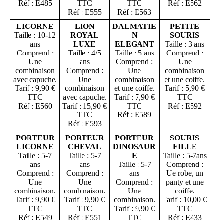
Réf : E485
TTC
TTC
Réf : E562
Réf : E555
Réf : E563
LICORNE
LION
DALMATIE
PETITE
Taille : 10-12
ROYAL
N
SOURIS
ans
LUXE
ELEGANT
Taille : 3 ans
Comprend :
Taille : 4/5
Taille : 5 ans
Comprend :
Une
ans
Comprend :
Une
combinaison
Comprend :
Une
combinaison
avec capuche.
Une
combinaison
et une coiffe.
Tarif : 9,90 €
combinaison
et une coiffe.
Tarif : 5,90 €
TTC
avec capuche.
Tarif : 7,90 €
TTC
Réf : E560
Tarif : 15,90 €
TTC
Réf : E592
TTC
Réf : E589
Réf : E593
PORTEUR
PORTEUR
PORTEUR
SOURIS
LICORNE
CHEVAL
DINOSAUR
FILLE
Taille : 5-7
Taille : 5-7
E
Taille : 5-7ans
ans
ans
Taille : 5-7
Comprend :
Comprend :
Comprend :
ans
Ue robe, un
Une
Une
Comprend :
panty et une
combinaison.
combinaison.
Une
coiffe.
Tarif : 9,90 €
Tarif : 9,90 €
combinaison.
Tarif : 10,00 €
TTC
TTC
Tarif : 9,90 €
TTC
Réf : E549
Réf : E551
TTC
Réf : E433