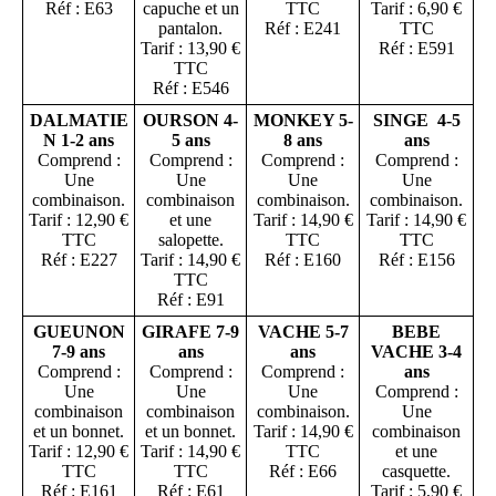
Réf : E63
capuche et un
TTC
Tarif : 6,90 €
pantalon.
Réf : E241
TTC
Tarif : 13,90 €
Réf : E591
TTC
Réf : E546
DALMATIE
OURSON 4-
MONKEY 5-
SINGE 4-5
N 1-2 ans
5 ans
8 ans
ans
Comprend :
Comprend :
Comprend :
Comprend :
Une
Une
Une
Une
combinaison.
combinaison
combinaison.
combinaison.
Tarif : 12,90 €
et une
Tarif : 14,90 €
Tarif : 14,90 €
TTC
salopette.
TTC
TTC
Réf : E227
Tarif : 14,90 €
Réf : E160
Réf : E156
TTC
Réf : E91
GUEUNON
GIRAFE 7-9
VACHE 5-7
BEBE
7-9 ans
ans
ans
VACHE 3-4
Comprend :
Comprend :
Comprend :
ans
Une
Une
Une
Comprend :
combinaison
combinaison
combinaison.
Une
et un bonnet.
et un bonnet.
Tarif : 14,90 €
combinaison
Tarif : 12,90 €
Tarif : 14,90 €
TTC
et une
TTC
TTC
Réf : E66
casquette.
Réf : E161
Réf : E61
Tarif : 5,90 €