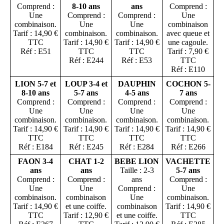
Comprend :
8-10 ans
ans
Comprend :
Une
Comprend :
Comprend :
Une
combinaison.
Une
Une
combinaison
Tarif : 14,90 €
combinaison.
combinaison.
avec queue et
TTC
Tarif : 14,90 €
Tarif : 14,90 €
une cagoule.
Réf : E51
TTC
TTC
Tarif : 7,90 €
Réf : E244
Réf : E53
TTC
Réf : E110
LION 5-7 et
LOUP 3-4 et
DAUPHIN
COCHON 5-
8-10 ans
5-7 ans
4-5 ans
7 ans
Comprend :
Comprend :
Comprend :
Comprend :
Une
Une
Une
Une
combinaison.
combinaison.
combinaison.
combinaison.
Tarif : 14,90 €
Tarif : 14,90 €
Tarif : 14,90 €
Tarif : 14,90 €
TTC
TTC
TTC
TTC
Réf : E184
Réf : E245
Réf : E284
Réf : E266
FAON 3-4
CHAT 1-2
BEBE LION
VACHETTE
ans
ans
Taille : 2-3
5-7 ans
Comprend :
Comprend :
ans
Comprend :
Une
Une
Comprend :
Une
combinaison.
combinaison
Une
combinaison.
Tarif : 14,90 €
et une coiffe.
combinaison
Tarif : 14,90 €
TTC
Tarif : 12,90 €
et une coiffe.
TTC