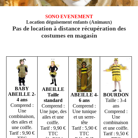
SONO EVENEMENT
Location déguisement enfants (Animaux)
Pas de location à distance récupération des
costumes en magasin
BABY
ABEILLE
ABEILLE 2-
Taille
ABEILLE 4-
BOURDON
4 ans
standard
6 ans
Taille : 3-4
Comprend :
Comprend :
Comprend :
ans
Une
Une jupe, des
Une tunique
Comprend :
combinaison,
ailes et une
et un serre-
Une
des ailes et
coiffe.
tête
combinaison
une coiffe.
Tarif : 9,90 €
Tarif : 5,90 €
et une coiffe.
Tarif : 9,90 €
TTC
TTC
Tarif : 9,50 €