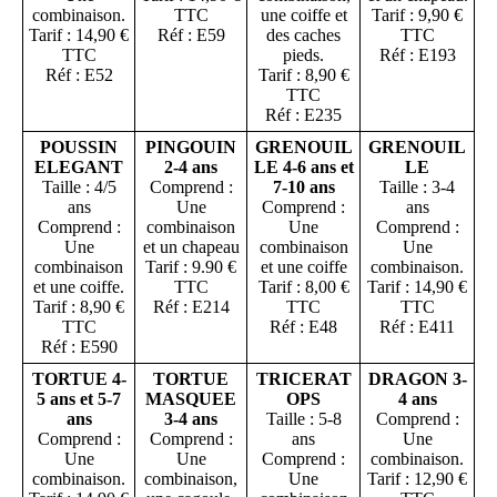
combinaison.
TTC
une coiffe et
Tarif : 9,90 €
Tarif : 14,90 €
Réf : E59
des caches
TTC
TTC
pieds.
Réf : E193
Réf : E52
Tarif : 8,90 €
TTC
Réf : E235
POUSSIN
PINGOUIN
GRENOUIL
GRENOUIL
ELEGANT
2-4 ans
LE 4-6 ans et
LE
Taille : 4/5
Comprend :
7-10 ans
Taille : 3-4
ans
Une
Comprend :
ans
Comprend :
combinaison
Une
Comprend :
Une
et un chapeau
combinaison
Une
combinaison
Tarif : 9.90 €
et une coiffe
combinaison.
et une coiffe.
TTC
Tarif : 8,00 €
Tarif : 14,90 €
Tarif : 8,90 €
Réf : E214
TTC
TTC
TTC
Réf : E48
Réf : E411
Réf : E590
TORTUE 4-
TORTUE
TRICERAT
DRAGON 3-
5 ans et 5-7
MASQUEE
OPS
4 ans
ans
3-4 ans
Taille : 5-8
Comprend :
Comprend :
Comprend :
ans
Une
Une
Une
Comprend :
combinaison.
combinaison.
combinaison,
Une
Tarif : 12,90 €