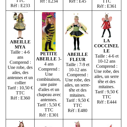
TTC
réf : E234
Réf : E45
TTC
Réf : E233
Réf : E361
LA
ABEILLE
COCCINEL
MYA
LE
Taille : 4-6
PETITE
ABEILLE
Taille : 4-6 et
ans
ABEILLE
3-
FLEUR
10-12 ans
Comprend :
4 ans
Taille : 7-9 et
Comprend :
Une robe, des
Comprend :
10-12 ans
Une robe, des
ailes, des
Une
Comprend :
ailes, un serre
antennes et un
combinaison,
Une robe, des
tête et des
collier
une paire
ailes, un serre-
mitaines.
Tarif : 10,50 €
d'ailes et un
tête et des
Tarif : 9,50 €
TTC
chapeau avec
mitaines.
TTC
Réf : E360
antennes.
Tarif : 9,50 €
Réf : E444
Tarif : 5,50 €
TTC
TTC
Réf : E480
Réf : E301