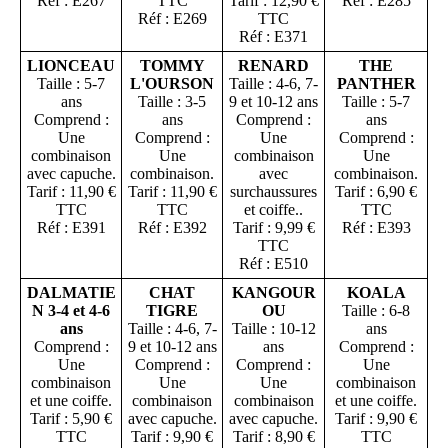
Réf : E267
TTC
Tarif : 12,90 €
Réf : E285
Réf : E269
TTC
Réf : E371
LIONCEAU
TOMMY
RENARD
THE
Taille : 5-7
L'OURSON
Taille : 4-6, 7-
PANTHER
ans
Taille : 3-5
9 et 10-12 ans
Taille : 5-7
Comprend :
ans
Comprend :
ans
Une
Comprend :
Une
Comprend :
combinaison
Une
combinaison
Une
avec capuche.
combinaison.
avec
combinaison.
Tarif : 11,90 €
Tarif : 11,90 €
surchaussures
Tarif : 6,90 €
TTC
TTC
et coiffe..
TTC
Réf : E391
Réf : E392
Tarif : 9,99 €
Réf : E393
TTC
Réf : E510
DALMATIE
CHAT
KANGOUR
KOALA
N 3-4 et 4-6
TIGRE
OU
Taille : 6-8
ans
Taille : 4-6, 7-
Taille : 10-12
ans
Comprend :
9 et 10-12 ans
ans
Comprend :
Une
Comprend :
Comprend :
Une
combinaison
Une
Une
combinaison
et une coiffe.
combinaison
combinaison
et une coiffe.
Tarif : 5,90 €
avec capuche.
avec capuche.
Tarif : 9,90 €
TTC
Tarif : 9,90 €
Tarif : 8,90 €
TTC