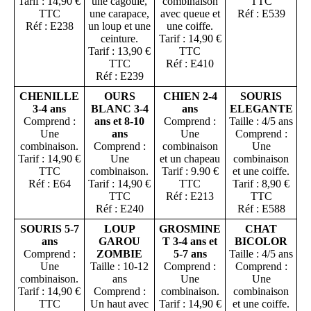
Tarif : 14,90 €
une cagoule,
combinaison
TTC
TTC
une carapace,
avec queue et
Réf : E539
Réf : E238
un loup et une
une coiffe.
ceinture.
Tarif : 14,90 €
Tarif : 13,90 €
TTC
TTC
Réf : E410
Réf : E239
CHENILLE
OURS
CHIEN 2-4
SOURIS
3-4 ans
BLANC 3-4
ans
ELEGANTE
Comprend :
ans et 8-10
Comprend :
Taille : 4/5 ans
Une
ans
Une
Comprend :
combinaison.
Comprend :
combinaison
Une
Tarif : 14,90 €
Une
et un chapeau
combinaison
TTC
combinaison.
Tarif : 9.90 €
et une coiffe.
Réf : E64
Tarif : 14,90 €
TTC
Tarif : 8,90 €
TTC
Réf : E213
TTC
Réf : E240
Réf : E588
SOURIS 5-7
LOUP
GROSMINE
CHAT
ans
GAROU
T 3-4 ans et
BICOLOR
Comprend :
ZOMBIE
5-7 ans
Taille : 4/5 ans
Une
Taille : 10-12
Comprend :
Comprend :
combinaison.
ans
Une
Une
Tarif : 14,90 €
Comprend :
combinaison.
combinaison
TTC
Un haut avec
Tarif : 14,90 €
et une coiffe.