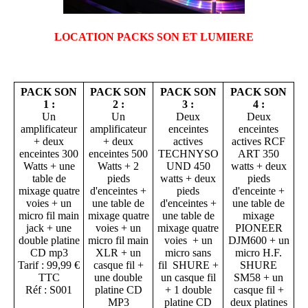
LOCATION PACKS SON ET LUMIERE
PACK SON
PACK SON
PACK SON
PACK SON
1 :
2 :
3 :
4 :
Un
Un
Deux
Deux
amplificateur
amplificateur
enceintes
enceintes
+ deux
+ deux
actives
actives RCF
enceintes 300
enceintes 500
TECHNYSO
ART 350
Watts + une
Watts + 2
UND 450
watts + deux
table de
pieds
watts + deux
pieds
mixage quatre
d'enceintes +
pieds
d'enceinte +
voies + un
une table de
d'enceintes +
une table de
micro fil main
mixage quatre
une table de
mixage
jack + une
voies + un
mixage quatre
PIONEER
double platine
micro fil main
voies + un
DJM600 + un
CD mp3
XLR + un
micro sans
micro H.F.
Tarif : 99,99 €
casque fil +
fil SHURE +
SHURE
TTC
une double
un casque fil
SM58 + un
Réf : S001
platine CD
+ 1 double
casque fil +
MP3
platine CD
deux platines