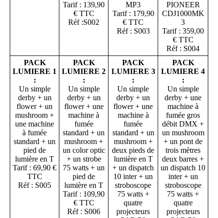
Tarif : 139,90
MP3
PIONEER
€ TTC
Tarif : 179,90
CDJ1000MK
Réf :S002
€ TTC
3
Réf : S003
Tarif : 359,00
€ TTC
Réf : S004
PACK
PACK
PACK
PACK
LUMIERE 1
LUMIERE 2
LUMIERE 3
LUMIERE 4
:
:
:
:
Un simple
Un simple
Un simple
Un simple
derby + un
derby + un
derby + un
derby + une
flower + un
flower + une
flower + une
machine à
mushroom +
machine à
machine à
fumée gros
une machine
fumée
fumée
débit DMX +
à fumée
standard + un
standard + un
un mushroom
standard + un
mushroom +
mushroom +
+ un pont de
pied de
un color optic
deux pieds de
trois mètres
lumière en T
+ un strobe
lumière en T
deux barres +
Tarif : 69,90 €
75 watts + un
+ un dispatch
un dispatch 10
TTC
pied de
10 inter + un
inter + un
Réf : S005
lumière en T
stroboscope
stroboscope
Tarif : 109,90
75 watts +
75 watts +
€ TTC
quatre
quatre
Réf : S006
projecteurs
projecteurs