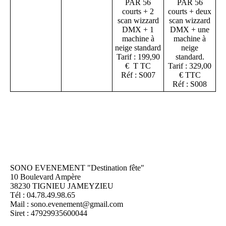
PAR 56
PAR 56
courts + 2
courts + deux
scan wizzard
scan wizzard
DMX + 1
DMX + une
machine à
machine à
neige standard
neige
Tarif : 199,90
standard.
€ T TC
Tarif : 329,00
Réf : S007
€ TTC
Réf : S008
SONO EVENEMENT "Destination fête"
10 Boulevard Ampère
38230 TIGNIEU JAMEYZIEU
Tél : 04.78.49.98.65
Mail : sono.evenement@gmail.com
Siret : 47929935600044