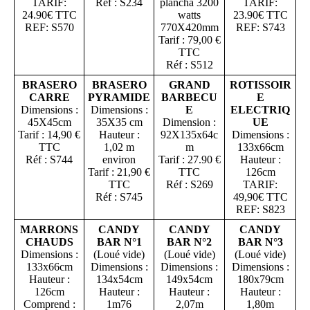
TARIF:
Réf : S234
plancha 3200
TARIF:
24.90€ TTC
watts
23.90€ TTC
REF: S570
770X420mm
REF: S743
Tarif : 79,00 €
TTC
Réf : S512
BRASERO
BRASERO
GRAND
ROTISSOIR
CARRE
PYRAMIDE
BARBECU
E
Dimensions :
Dimensions :
E
ELECTRIQ
45X45cm
35X35 cm
Dimension :
UE
Tarif : 14,90 €
Hauteur :
92X135x64c
Dimensions :
TTC
1,02 m
m
133x66cm
Réf : S744
environ
Tarif : 27.90 €
Hauteur :
Tarif : 21,90 €
TTC
126cm
TTC
Réf : S269
TARIF:
Réf : S745
49,90€ TTC
REF: S823
MARRONS
CANDY
CANDY
CANDY
CHAUDS
BAR N°1
BAR N°2
BAR N°3
Dimensions :
(Loué vide)
(Loué vide)
(Loué vide)
133x66cm
Dimensions :
Dimensions :
Dimensions :
Hauteur :
134x54cm
149x54cm
180x79cm
126cm
Hauteur :
Hauteur :
Hauteur :
Comprend :
1m76
2,07m
1,80m