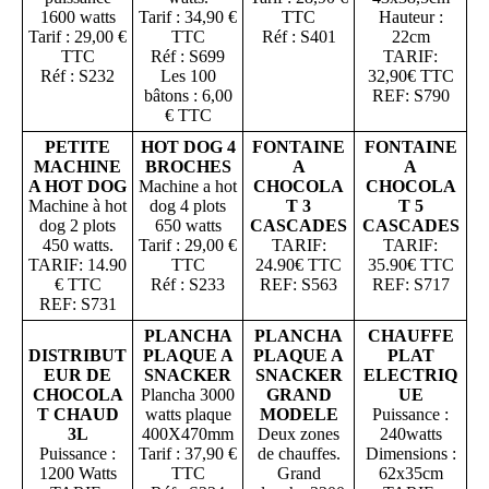
1600 watts
Tarif : 34,90 €
TTC
Hauteur :
Tarif : 29,00 €
TTC
Réf : S401
22cm
TTC
Réf : S699
TARIF:
Réf : S232
Les 100
32,90€ TTC
bâtons : 6,00
REF: S790
€ TTC
PETITE
HOT DOG 4
FONTAINE
FONTAINE
MACHINE
BROCHES
A
A
A HOT DOG
Machine a hot
CHOCOLA
CHOCOLA
Machine à hot
dog 4 plots
T 3
T 5
dog 2 plots
650 watts
CASCADES
CASCADES
450 watts.
Tarif : 29,00 €
TARIF:
TARIF:
TARIF: 14.90
TTC
24.90€ TTC
35.90€ TTC
€ TTC
Réf : S233
REF: S563
REF: S717
REF: S731
PLANCHA
PLANCHA
CHAUFFE
DISTRIBUT
PLAQUE A
PLAQUE A
PLAT
EUR DE
SNACKER
SNACKER
ELECTRIQ
CHOCOLA
Plancha 3000
GRAND
UE
T CHAUD
watts plaque
MODELE
Puissance :
3L
400X470mm
Deux zones
240watts
Puissance :
Tarif : 37,90 €
de chauffes.
Dimensions :
1200 Watts
TTC
Grand
62x35cm