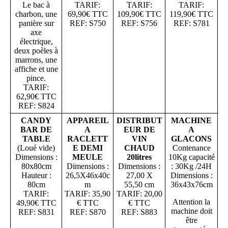
Le bac à
TARIF:
TARIF:
TARIF:
charbon, une
69,90€ TTC
109,90€ TTC
119,90€ TTC
panière sur
REF: S750
REF: S756
REF: S781
axe
électrique,
deux poèles à
marrons, une
affiche et une
pince.
TARIF:
62,90€ TTC
REF: S824
CANDY
APPAREIL
DISTRIBUT
MACHINE
BAR DE
A
EUR DE
A
TABLE
RACLETT
VIN
GLACONS
(Loué vide)
E DEMI
CHAUD
Contenance
Dimensions :
MEULE
20litres
10Kg capacité
80x80cm
Dimensions :
Dimensions :
: 30Kg /24H
Hauteur :
26,5X46x40c
27,00 X
Dimensions :
80cm
m
55,50 cm
36x43x76cm
TARIF:
TARIF: 35,90
TARIF: 20,00
Attention la
49,90€ TTC
€ TTC
€ TTC
machine doit
REF: S831
REF: S870
REF: S883
être