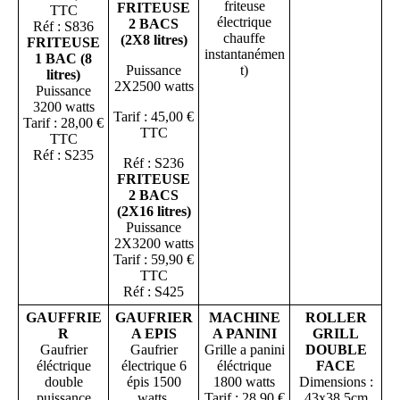
friteuse
FRITEUSE
TTC
électrique
2 BACS
Réf : S836
chauffe
(2X8 litres)
FRITEUSE
instantanémen
1 BAC (8
Puissance
t)
litres)
2X2500 watts
Puissance
3200 watts
Tarif : 45,00 €
Tarif : 28,00 €
TTC
TTC
Réf : S235
Réf : S236
FRITEUSE
2 BACS
(2X16 litres)
Puissance
2X3200 watts
Tarif : 59,90 €
TTC
Réf : S425
GAUFFRIE
GAUFRIER
MACHINE
ROLLER
R
A EPIS
A PANINI
GRILL
Gaufrier
Gaufrier
Grille a panini
DOUBLE
éléctrique
électrique 6
éléctrique
FACE
double
épis 1500
1800 watts
Dimensions :
puissance
watts.
Tarif : 28,90 €
43x38,5cm