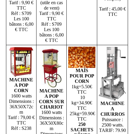
Tarif : 9,90 €
(utile en cas
TTC
de vent)
Tarif : 45,00 €
Réf : S709
Tarif : 9,90 €
TTC
Les 100
TTC
bâtons : 6,00
Réf : S709
€ TTC
Les 100
bâtons : 6,00
€ TTC
MAÎS
POUR POP
MACHINE
CORN
A POP
1kg=5.50€
CORN
MACHINE
TTC
1600 watts
A POP
10
Dimensions :
CORN SUR
kg=34.90€
MACHINE
36X50X72c
CHARIOT
TTC
A
m
1600 watts
25kg=59.90€
CHURROS
Tarif : 79,00 €
Dimensions :
TTC
Puissance :
TTC
36X50X80c
250
2500 watts.
Réf : S238
m
SACHETS
TARIF: 79.90
Dimensions