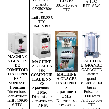
CÔNES
€ TTC
chariot :
30cl= 16.90 €
REF: S740
95X50X80c
TTC
m
Tarif : 99,00 €
TTC
Réf : S492
MACHINE
CAFETIER
A GLACES
MACHINE
E GRANDE
DE
A GLACES
CAPACITE
COMPTOIR
DE
Cafetière
ITALIENN
MACHINE
COMPTOIR
grand
ES /
A GLACES
ITALIENN
capacitée 100
SUNDAE
ITALIENNE
ES
tasses
1 parfum
S
2 parfums +
Puissance
Dimensions :
2 parfums +
1 Mix
1600 watts
75x54x86cm
1 Mix
Dimensions :
Tarif : 20.00 €
Tarif : 109,90
Dimensions :
75x54x86 cm
TTC
€ TTC
73x55x137
TARIF: