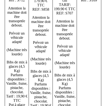
Réf : S169
Réf : S712
cm
179.90 €
TARIF:
TTC
Attention la
199.90 € TTC
REF: S858
machine doit
REF: S707
être
Attention la
transoprtée
Attention la
machine doit
debout.
machine doit
être
être
transoprtée
Prévoir un
transoprtée
debout.
véhicule
debout.
adapté
Prévoir un
Prévoir un
véhicule
(Machine très
véhicule
adapté
lourde)
adapté
(Machine très
Bibs de mix à
(Machine très
lourde)
glaces (4,5
lourde)
Kg)
Bibs de mix à
Parfums
Bibs de mix à
glaces (4,5
disponibles :
glaces (4,5
Kg)
Vanille, fraise,
Kg)
Parfums
pistache,
Parfums
disponibles :
chocolat.
disponibles :
Vanille, fraise,
Tarif : 19,90 €
Vanille, fraise,
pistache,
TTC
pistache,
chocolat.
Pot à glace
chocolat.
Tarif : 19,90 €