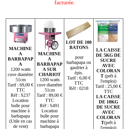
facturée.
LOT DE 100
BATONS
MACHINE
LA CAISSE
A
MACHINE
DE 5KG DE
pour
BARBAPAP
A
SUCRE
barbapapa ou
A
BARBAPAP
AVEC
gaufrier à
1200 watts
A SUR
COLORAN
épis.
cuve diamètre
CHARIOT
T
(prêt à
Tarif : 6,00 €
51cm
1200 watts
l'emploi)
TTC
Tarif : 69,00 €
cuve diamètre
Tarif : 25,00 €
Réf : 0218
TTC
51cm
TTC
Réf : S237
Tarif : 89,00 €
LA CAISSE
Location
TTC
DE 10KG
bulle pour
Réf : S491
DE SUCRE
machine à
Location
AVEC
barbapapa
bulle pour
COLORAN
(Utile en cas
machine à
T
(prêt à
de vent)
barbapapa
l'emploi)