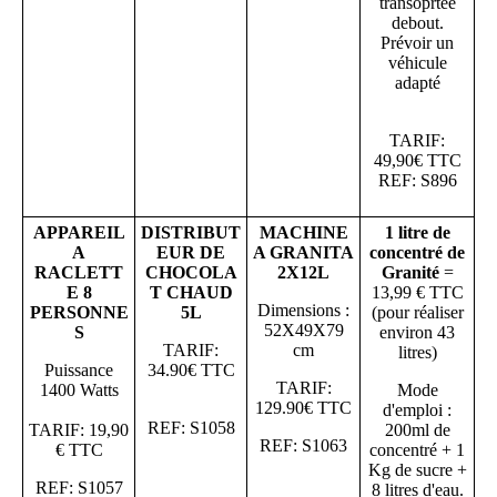
transoprtée
debout.
Prévoir un
véhicule
adapté
TARIF:
49,90€ TTC
REF: S896
APPAREIL
DISTRIBUT
MACHINE
1 litre de
A
EUR DE
A GRANITA
concentré de
RACLETT
CHOCOLA
2X12L
Granité
=
E 8
T CHAUD
13,99 € TTC
Dimensions :
PERSONNE
5L
(pour réaliser
52X49X79
S
environ 43
TARIF:
cm
litres)
Puissance
34.90€ TTC
TARIF:
1400 Watts
Mode
129.90€ TTC
d'emploi :
REF: S1058
TARIF: 19
,90
200ml de
REF: S1063
€ TTC
concentré + 1
Kg de sucre +
REF: S1057
8 litres d'eau.