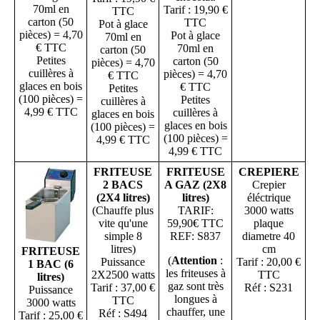
70ml en
Tarif : 19,90 €
TTC
carton (50
TTC
Pot à glace
pièces) = 4,70
Pot à glace
70ml en
€ TTC
70ml en
carton (50
Petites
carton (50
pièces) = 4,70
cuillères à
pièces) = 4,70
€ TTC
glaces en bois
€ TTC
Petites
(100 pièces) =
Petites
cuillères à
4,99 € TTC
cuillères à
glaces en bois
glaces en bois
(100 pièces) =
(100 pièces) =
4,99 € TTC
4,99 € TTC
FRITEUSE
FRITEUSE
CREPIERE
2 BACS
A GAZ (2X8
Crepier
(2X4 litres)
litres)
éléctrique
(Chauffe plus
TARIF:
3000 watts
vite qu'une
59,90€ TTC
plaque
simple 8
REF: S837
diametre 40
litres)
cm
FRITEUSE
(
Attention
:
Puissance
Tarif : 20,00 €
1 BAC (6
les friteuses à
2X2500 watts
TTC
litres)
gaz sont très
Tarif : 37,00 €
Réf : S231
Puissance
longues à
TTC
3000 watts
chauffer, une
Réf : S494
Tarif : 25,00 €