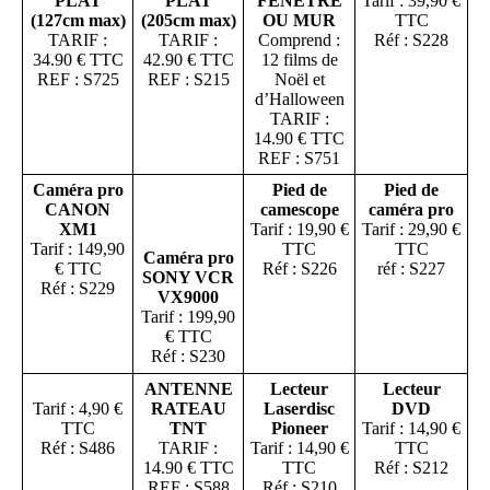
PLAT
PLAT
FENETRE
Tarif : 39,90 €
(127cm max)
(205cm max)
OU MUR
TTC
TARIF :
TARIF :
Comprend :
Réf : S228
34.90 € TTC
42.90 € TTC
12 films de
REF : S725
REF : S215
Noël et
d’Halloween
TARIF :
14.90 € TTC
REF : S751
Caméra pro
Pied de
Pied de
CANON
camescope
caméra pro
XM1
Tarif : 19,90 €
Tarif : 29,90 €
Tarif : 149,90
TTC
TTC
Caméra pro
€ TTC
Réf : S226
réf : S227
SONY VCR
Réf : S229
VX9000
Tarif : 199,90
€ TTC
Réf : S230
ANTENNE
Lecteur
Lecteur
Tarif : 4,90 €
RATEAU
Laserdisc
DVD
TTC
TNT
Pioneer
Tarif : 14,90 €
Réf : S486
TARIF :
Tarif : 14,90 €
TTC
14.90 € TTC
TTC
Réf : S212
REF : S588
Réf : S210