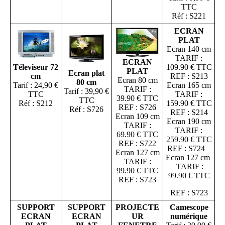
TTC
Réf : S221
ECRAN
PLAT
Ecran 140 cm
TARIF :
ECRAN
109.90 € TTC
Téleviseur 72
PLAT
Ecran plat
REF : S213
cm
Ecran 80 cm
80 cm
Ecran 165 cm
Tarif : 24,90 €
TARIF :
Tarif : 39,90 €
TARIF :
TTC
39.90 € TTC
TTC
159.90 € TTC
Réf : S212
REF : S726
Réf : S726
REF : S214
Ecran 109 cm
Ecran 190 cm
TARIF :
TARIF :
69.90 € TTC
259.90 € TTC
REF : S722
REF : S724
Ecran 127 cm
Ecran 127 cm
TARIF :
TARIF :
99.90 € TTC
99.90 € TTC
REF : S723
REF : S723
SUPPORT
SUPPORT
PROJECTE
Camescope
ECRAN
ECRAN
UR
numérique