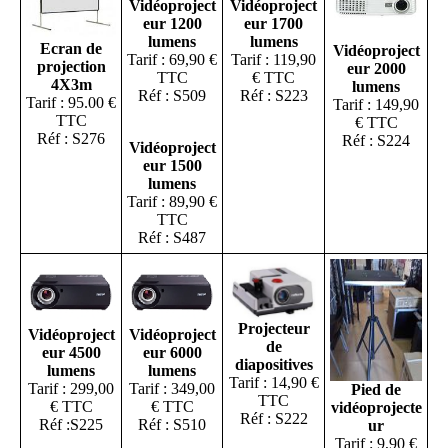
Vidéoproject
Vidéoproject
eur 1700
eur 1200
lumens
lumens
Ecran de
Vidéoproject
Tarif : 119,90
Tarif : 69,90 €
projection
eur 2000
€ TTC
TTC
4X3m
lumens
Réf : S223
Réf : S509
Tarif : 95.00 €
Tarif : 149,90
TTC
€ TTC
Réf : S276
Réf : S224
Vidéoproject
eur 1500
lumens
Tarif : 89,90 €
TTC
Réf : S487
Projecteur
Vidéoproject
Vidéoproject
de
eur 4500
eur 6000
diapositives
lumens
lumens
Tarif : 14,90 €
Tarif : 299,00
Tarif : 349,00
Pied de
TTC
€ TTC
€ TTC
vidéoprojecte
Réf : S222
Réf :S225
Réf : S510
ur
Tarif : 9,90 €