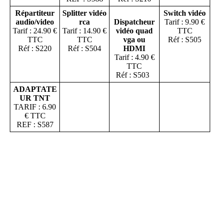
Répartiteur
Splitter vidéo
Switch vidéo
audio/video
rca
Dispatcheur
Tarif : 9.90 €
Tarif : 24.90 €
Tarif : 14.90 €
vidéo quad
TTC
TTC
TTC
vga ou
Réf : S505
Réf : S220
Réf : S504
HDMI
Tarif : 4.90 €
TTC
Réf : S503
ADAPTATE
UR TNT
TARIF : 6.90
€ TTC
REF : S587