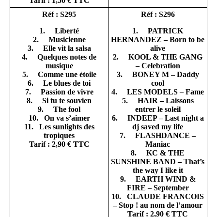
Tarif : 1,50 € TTC
Réf : S295
Réf : S296
1. Liberté
1. PATRICK
2. Musicienne
HERNANDEZ – Born to be
3. Elle vit la salsa
alive
4. Quelques notes de
2. KOOL & THE GANG
musique
– Celebration
5. Comme une étoile
3. BONEY M – Daddy
6. Le blues de toi
cool
7. Passion de vivre
4. LES MODELS – Fame
8. Si tu te souvien
5. HAIR – Laissons
9. The fool
entrer le soleil
10. On va s’aimer
6. INDEEP – Last night a
11. Les sunlights des
dj saved my life
tropiques
7. FLASHDANCE –
Tarif : 2,90 € TTC
Maniac
8. KC & THE
SUNSHINE BAND – That’s
the way I like it
9. EARTH WIND &
FIRE – September
10. CLAUDE FRANCOIS
– Stop ! au nom de l’amour
Tarif : 2,90 € TTC