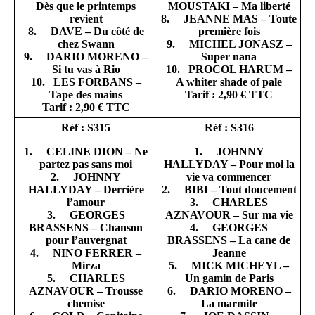
Dès que le printemps
MOUSTAKI – Ma liberté
revient
8. JEANNE MAS – Toute
8. DAVE – Du côté de
première fois
chez Swann
9. MICHEL JONASZ –
9. DARIO MORENO –
Super nana
Si tu vas à Rio
10. PROCOL HARUM –
10. LES FORBANS –
A whiter shade of pale
Tape des mains
Tarif : 2,90 € TTC
Tarif : 2,90 € TTC
Réf : S315
Réf : S316
1. CELINE DION – Ne
1. JOHNNY
partez pas sans moi
HALLYDAY – Pour moi la
2. JOHNNY
vie va commencer
HALLYDAY – Derrière
2. BIBI – Tout doucement
l’amour
3. CHARLES
3. GEORGES
AZNAVOUR – Sur ma vie
BRASSENS – Chanson
4. GEORGES
pour l’auvergnat
BRASSENS – La cane de
4. NINO FERRER –
Jeanne
Mirza
5. MICK MICHEYL –
5. CHARLES
Un gamin de Paris
AZNAVOUR – Trousse
6. DARIO MORENO –
chemise
La marmite