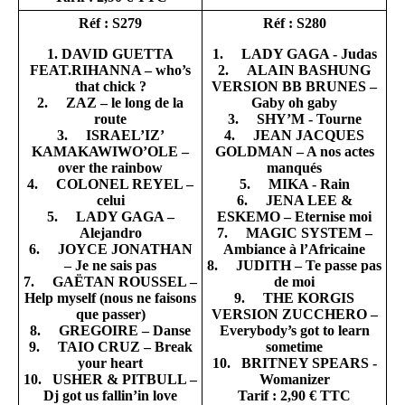
Réf : S279
Réf : S280
1. DAVID GUETTA
1. LADY GAGA - Judas
FEAT.RIHANNA – who’s
2. ALAIN BASHUNG
that chick ?
VERSION BB BRUNES –
2. ZAZ – le long de la
Gaby oh gaby
route
3. SHY’M - Tourne
3. ISRAEL’IZ’
4. JEAN JACQUES
KAMAKAWIWO’OLE –
GOLDMAN – A nos actes
over the rainbow
manqués
4. COLONEL REYEL –
5. MIKA - Rain
celui
6. JENA LEE &
5. LADY GAGA –
ESKEMO – Eternise moi
Alejandro
7. MAGIC SYSTEM –
6. JOYCE JONATHAN
Ambiance à l’Africaine
– Je ne sais pas
8. JUDITH – Te passe pas
7. GAËTAN ROUSSEL –
de moi
Help myself (nous ne faisons
9. THE KORGIS
que passer)
VERSION ZUCCHERO –
8. GREGOIRE – Danse
Everybody’s got to learn
9. TAIO CRUZ – Break
sometime
your heart
10. BRITNEY SPEARS -
10. USHER & PITBULL –
Womanizer
Dj got us fallin’in love
Tarif : 2,90 € TTC