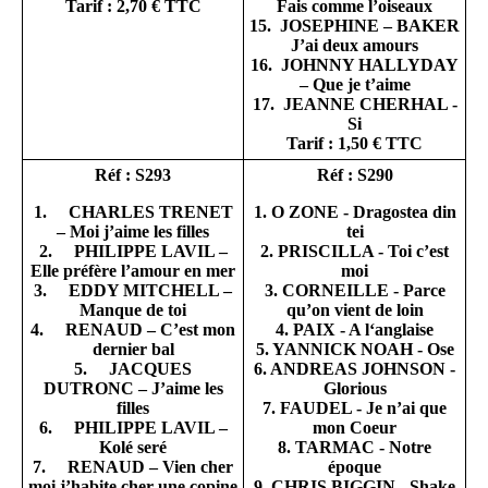
Tarif : 2,70 € TTC
Fais comme l’oiseaux
15. JOSEPHINE – BAKER
J’ai deux amours
16. JOHNNY HALLYDAY
– Que je t’aime
17. JEANNE CHERHAL -
Si
Tarif : 1,50 € TTC
Réf : S293
Réf : S290
1. CHARLES TRENET
1. O ZONE - Dragostea din
– Moi j’aime les filles
tei
2. PHILIPPE LAVIL –
2. PRISCILLA - Toi c’est
Elle préfère l’amour en mer
moi
3. EDDY MITCHELL –
3. CORNEILLE - Parce
Manque de toi
qu’on vient de loin
4. RENAUD – C’est mon
4. PAIX - A l‘anglaise
dernier bal
5. YANNICK NOAH - Ose
5. JACQUES
6. ANDREAS JOHNSON -
DUTRONC – J’aime les
Glorious
filles
7. FAUDEL - Je n’ai que
6. PHILIPPE LAVIL –
mon Coeur
Kolé seré
8. TARMAC - Notre
7. RENAUD – Vien cher
époque
moi j’habite cher une copine
9. CHRIS BIGGIN - Shake