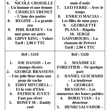
6. NICOLE CROISILLE
mois d’août
– Un homme et une femme
7. LEO FERRE – Avec le
7. CHARLES TRENET
temps
– L’âme des poètes
8. ENRICO MACIAS –
8. REGINE – La grande
Les filles de mon pays
zoa
9. GEORGETTE
9. PHIL BARNEY – Un
PLANA – Riquita
mot pour un autre
10. SERGE
10. GIPSY KING – Volare
GAINSBOURG – La
Tarif : 2,90 € TTC
chanson de Prévert
Tarif : 2,90 € TTC
Réf : S319
Réf : S320
1. JOE DASSIN – Les
1. MAXIME LE
champs élysées
FORESTIER – Né quelque
2. GEORGE BRASSENS
part
– Une jolie fleur dans une
2. DANIEL GUICHARD
peau de vache
– La tendresse
3. EDDY MITCHELL –
3. GEORGES
Et la voix d’Elvis
BRASSENS – Les
4. PATRICK JUVET-
amoureux des bancs publics
Faut pas rêver
4. BORIS VIAN – Le
5. BONEY M – Daddy
déserteur
cool
5. HENRI SALVADOR –