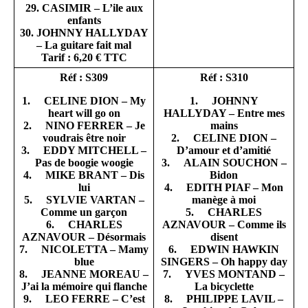
29. CASIMIR – L’ile aux
enfants
30. JOHNNY HALLYDAY
– La guitare fait mal
Tarif : 6,20 € TTC
Réf : S309
Réf : S310
1. CELINE DION – My
1. JOHNNY
heart will go on
HALLYDAY – Entre mes
2. NINO FERRER – Je
mains
voudrais être noir
2. CELINE DION –
3. EDDY MITCHELL –
D’amour et d’amitié
Pas de boogie woogie
3. ALAIN SOUCHON –
4. MIKE BRANT – Dis
Bidon
lui
4. EDITH PIAF – Mon
5. SYLVIE VARTAN –
manège à moi
Comme un garçon
5. CHARLES
6. CHARLES
AZNAVOUR – Comme ils
AZNAVOUR – Désormais
disent
7. NICOLETTA – Mamy
6. EDWIN HAWKIN
blue
SINGERS – Oh happy day
8. JEANNE MOREAU –
7. YVES MONTAND –
J’ai la mémoire qui flanche
La bicyclette
9. LEO FERRE – C’est
8. PHILIPPE LAVIL –