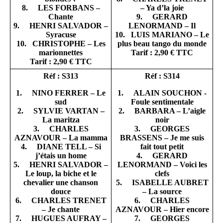
8. LES FORBANS –
– Ya d’la joie
Chante
9. GERARD
9. HENRI SALVADOR –
LENORMAND – Il
Syracuse
10. LUIS MARIANO – Le
10. CHRISTOPHE – Les
plus beau tango du monde
marionnettes
Tarif : 2,90 € TTC
Tarif : 2,90 € TTC
Réf : S313
Réf : S314
1. NINO FERRER – Le
1. ALAIN SOUCHON -
sud
Foule sentimentale
2. SYLVIE VARTAN –
2. BARBARA – L’aigle
La maritza
noir
3. CHARLES
3. GEORGES
AZNAVOUR – La mamma
BRASSENS – Je me suis
4. DIANE TELL – Si
fait tout petit
j’étais un home
4. GERARD
5. HENRI SALVADOR –
LENORMAND – Voici les
Le loup, la biche et le
clefs
chevalier une chanson
5. ISABELLE AUBRET
douce
– La source
6. CHARLES TRENET
6. CHARLES
– Je chante
AZNAVOUR – Hier encore
7. HUGUES AUFRAY –
7. GEORGES