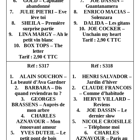
6. GOLD – Capitaine
7. JOE DASSIN –
abandonné
Guantanamera
7. JULIE PIETRI – Eve
8. ENRICO MACIAS –
lève toi
Solenzara
8. SHEILA – Première
9. DALIDA – Les gitans
surprise partie
10. JOE COCKER –
9. LINA MARGY – Ah le
Unchain my heart
petit vin blanc
Tarif : 2,90 € TTC
10. BOX TOPS – The
letter
Tarif : 2,90 € TTC
Réf : S317
Réf : S318
1. ALAIN SOUCHON –
1. HENRI SALVADOR –
La beauté d’Ava Gardner
Jardin d’hiver
2. BARBARA – Dis
2. CLAUDE FRANCOIS
quand reviendras tu ?
– Comme d’habitude
3. GEORGES
3. HERVE VILLARD –
BRASSENS – Auprès de
Reviens
mon arbre
4. JOE DASSIN – Le
4. CHARLES
dernier slow
AZNAVOUR – Mon
5. NICOLE CROISILLE
émouvant amour
– Téléphone moi
5. YVES DUTEIL – Le
6. CHARLES
petit pont de bois
AZNAVOUR – Paris au