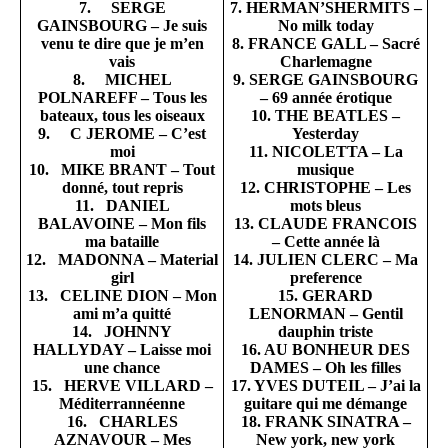
7. SERGE
7. HERMAN’SHERMITS –
GAINSBOURG – Je suis
No milk today
venu te dire que je m’en
8. FRANCE GALL – Sacré
vais
Charlemagne
8. MICHEL
9. SERGE GAINSBOURG
POLNAREFF – Tous les
– 69 année érotique
bateaux, tous les oiseaux
10. THE BEATLES –
9. C JEROME – C’est
Yesterday
moi
11. NICOLETTA – La
10. MIKE BRANT – Tout
musique
donné, tout repris
12. CHRISTOPHE – Les
11. DANIEL
mots bleus
BALAVOINE – Mon fils
13. CLAUDE FRANCOIS
ma bataille
– Cette année là
12. MADONNA – Material
14. JULIEN CLERC – Ma
girl
preference
13. CELINE DION – Mon
15. GERARD
ami m’a quitté
LENORMAN – Gentil
14. JOHNNY
dauphin triste
HALLYDAY – Laisse moi
16. AU BONHEUR DES
une chance
DAMES – Oh les filles
15. HERVE VILLARD –
17. YVES DUTEIL – J’ai la
Méditerrannéenne
guitare qui me démange
16. CHARLES
18. FRANK SINATRA –
AZNAVOUR – Mes
New york, new york