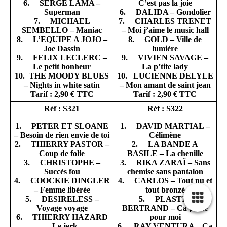
6. SERGE LAMA –
C’est pas la joie
Superman
6. DALIDA – Gondolier
7. MICHAEL
7. CHARLES TRENET
SEMBELLO – Maniac
– Moi j’aime le music hall
8. L’EQUIPE A JOJO –
8. GOLD – Ville de
Joe Dassin
lumière
9. FELIX LECLERC –
9. VIVIEN SAVAGE –
Le petit bonheur
La p’tite lady
10. THE MOODY BLUES
10. LUCIENNE DELYLE
– Nights in white satin
– Mon amant de saint jean
Tarif : 2,90 € TTC
Tarif : 2,90 € TTC
Réf : S321
Réf : S322
1. PETER ET SLOANE
1. DAVID MARTIAL –
– Besoin de rien envie de toi
Célimène
2. THIERRY PASTOR –
2. LA BANDE A
Coup de folie
BASILE – La chenille
3. CHRISTOPHE –
3. RIKA ZARAÏ – Sans
Succès fou
chemise sans pantalon
4. COOCKIE DINGLER
4. CARLOS – Tout nu et
– Femme libérée
tout bronzé
5. DESIRELESS –
5. PLASTIC
Voyage voyage
BERTRAND – Ca plane
6. THIERRY HAZARD
pour moi
– Le jerk
6. RAY VENTURA – Ca