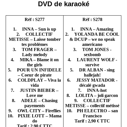
DVD de karaoké
Réf : S277
Réf : S278
1. INNA – Sun is up
1. INNA – Amazing
2. COLLECTIF
2. YOLANDA BE COOL
METISSE – Laisse tomber
& DCUP – we no speak
tes problèmes
americano
3. TOM FRAGER –
3. TOM JONES -
Lady melody
sexbomb
4. MIKA – Blame it on
4. LAURENT WOLF -
the girls
survive
5. POUR UN INFIDELE
5. DR ALBAN - sing
– Coeur de pirate
hallejah!
6. COLDPLAY – Viva la
6. JESSY MATADOR -
vida
décalé gwada
7. JUSTIN BIEBER –
7. INNA-hot
Love me
8. LOLITA – joli garcon
8. ADELE – Chasing
9. COLLECTIF
payements
METISSE – collectif métissé
9. OWL CITY – Fireflies
10. PH ELECTRO – san
10. PIXIE LOTT – Mama
Francisco
do
Tarif : 2,90 € TTC
Tarif : 2,90 € TTC