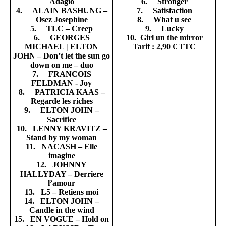
Adagio
6. Stronger
4. ALAIN BASHUNG –
7. Satisfaction
Osez Josephine
8. What u see
5. TLC – Creep
9. Lucky
6. GEORGES
10. Girl un the mirror
MICHAEL | ELTON
Tarif : 2,90 € TTC
JOHN – Don’t let the sun go
down on me – duo
7. FRANCOIS
FELDMAN - Joy
8. PATRICIA KAAS –
Regarde les riches
9. ELTON JOHN –
Sacrifice
10. LENNY KRAVITZ –
Stand by my woman
11. NACASH – Elle
imagine
12. JOHNNY
HALLYDAY – Derriere
l’amour
13. L5 – Retiens moi
14. ELTON JOHN –
Candle in the wind
15. EN VOGUE – Hold on