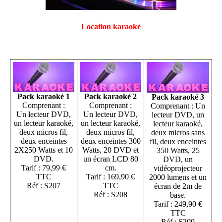
Location karaoké
Pack karaoké 1
Pack karaoké 2
Pack karaoké 3
Comprenant :
Comprenant :
Comprenant : Un
Un lecteur DVD,
Un lecteur DVD,
lecteur DVD, un
un lecteur karaoké,
un lecteur karaoké,
lecteur karaoké,
deux micros fil,
deux micros fil,
deux micros sans
deux enceintes
deux enceintes 300
fil, deux enceintes
2X250 Watts et 10
Watts, 20 DVD et
350 Watts, 25
DVD.
un écran LCD 80
DVD, un
Tarif : 79,99 €
cm.
vidéoprojecteur
TTC
Tarif : 169,90 €
2000 lumens et un
Réf : S207
TTC
écran de 2m de
Réf : S208
base.
Tarif : 249,90 €
TTC
Réf : S209