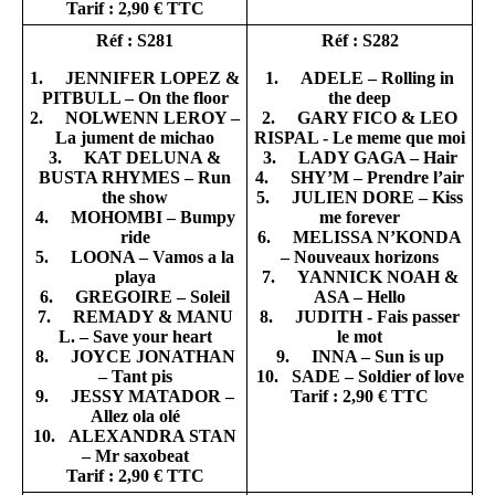
Tarif : 2,90 € TTC
Réf : S281
Réf : S282
1. JENNIFER LOPEZ &
1. ADELE – Rolling in
PITBULL – On the floor
the deep
2. NOLWENN LEROY –
2. GARY FICO & LEO
La jument de michao
RISPAL - Le meme que moi
3. KAT DELUNA &
3. LADY GAGA – Hair
BUSTA RHYMES – Run
4. SHY’M – Prendre l’air
the show
5. JULIEN DORE – Kiss
4. MOHOMBI – Bumpy
me forever
ride
6. MELISSA N’KONDA
5. LOONA – Vamos a la
– Nouveaux horizons
playa
7. YANNICK NOAH &
6. GREGOIRE – Soleil
ASA – Hello
7. REMADY & MANU
8. JUDITH - Fais passer
L. – Save your heart
le mot
8. JOYCE JONATHAN
9. INNA – Sun is up
– Tant pis
10. SADE – Soldier of love
9. JESSY MATADOR –
Tarif : 2,90 € TTC
Allez ola olé
10. ALEXANDRA STAN
– Mr saxobeat
Tarif : 2,90 € TTC