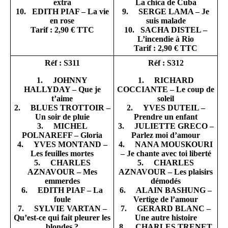
extra
La chica de Cuba
10. EDITH PIAF – La vie
9. SERGE LAMA – Je
en rose
suis malade
Tarif : 2,90 € TTC
10. SACHA DISTEL –
L’incendie à Rio
Tarif : 2,90 € TTC
Réf : S311
Réf : S312
1. JOHNNY
1. RICHARD
HALLYDAY – Que je
COCCIANTE – Le coup de
t’aime
soleil
2. BLUES TROTTOIR –
2. YVES DUTEIL –
Un soir de pluie
Prendre un enfant
3. MICHEL
3. JULIETTE GRECO –
POLNAREFF – Gloria
Parlez moi d’amour
4. YVES MONTAND –
4. NANA MOUSKOURI
Les feuilles mortes
– Je chante avec toi liberté
5. CHARLES
5. CHARLES
AZNAVOUR – Mes
AZNAVOUR – Les plaisirs
emmerdes
démodés
6. EDITH PIAF – La
6. ALAIN BASHUNG –
foule
Vertige de l’amour
7. SYLVIE VARTAN –
7. GERARD BLANC –
Qu’est-ce qui fait pleurer les
Une autre histoire
blondes ?
8. CHARLES TRENET