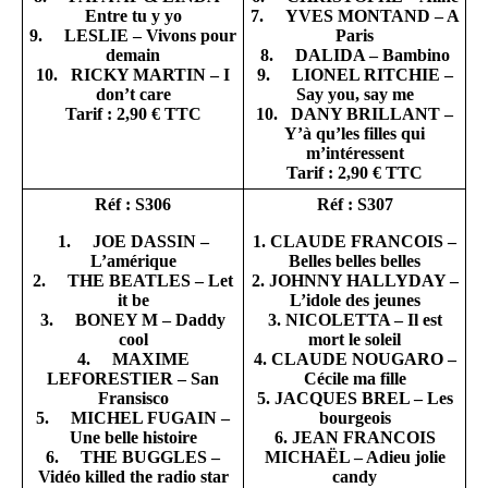
Entre tu y yo
7. YVES MONTAND – A
9. LESLIE – Vivons pour
Paris
demain
8. DALIDA – Bambino
10. RICKY MARTIN – I
9. LIONEL RITCHIE –
don’t care
Say you, say me
Tarif : 2,90 € TTC
10. DANY BRILLANT –
Y’à qu’les filles qui
m’intéressent
Tarif : 2,90 € TTC
Réf : S306
Réf : S307
1. JOE DASSIN –
1. CLAUDE FRANCOIS –
L’amérique
Belles belles belles
2. THE BEATLES – Let
2. JOHNNY HALLYDAY –
it be
L’idole des jeunes
3. BONEY M – Daddy
3. NICOLETTA – Il est
cool
mort le soleil
4. MAXIME
4. CLAUDE NOUGARO –
LEFORESTIER – San
Cécile ma fille
Fransisco
5. JACQUES BREL – Les
5. MICHEL FUGAIN –
bourgeois
Une belle histoire
6. JEAN FRANCOIS
6. THE BUGGLES –
MICHAËL – Adieu jolie
Vidéo killed the radio star
candy