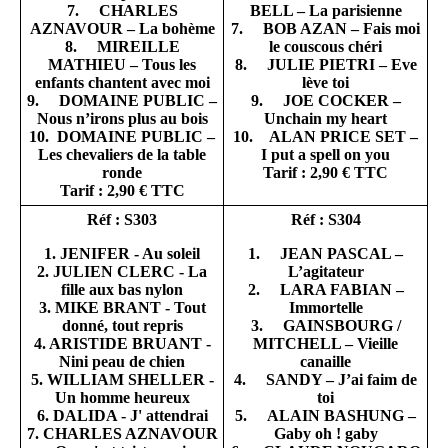
7. CHARLES
BELL – La parisienne
AZNAVOUR – La bohème
7. BOB AZAN – Fais moi
8. MIREILLE
le couscous chéri
MATHIEU – Tous les
8. JULIE PIETRI – Eve
enfants chantent avec moi
lève toi
9. DOMAINE PUBLIC –
9. JOE COCKER –
Nous n’irons plus au bois
Unchain my heart
10. DOMAINE PUBLIC –
10. ALAN PRICE SET –
Les chevaliers de la table
I put a spell on you
ronde
Tarif : 2,90 € TTC
Tarif : 2,90 € TTC
Réf : S303
Réf : S304
1. JENIFER - Au soleil
1. JEAN PASCAL –
2. JULIEN CLERC - La
L’agitateur
fille aux bas nylon
2. LARA FABIAN –
3. MIKE BRANT - Tout
Immortelle
donné, tout repris
3. GAINSBOURG /
4. ARISTIDE BRUANT -
MITCHELL – Vieille
Nini peau de chien
canaille
5. WILLIAM SHELLER -
4. SANDY – J’ai faim de
Un homme heureux
toi
6. DALIDA - J' attendrai
5. ALAIN BASHUNG –
7. CHARLES AZNAVOUR
Gaby oh ! gaby