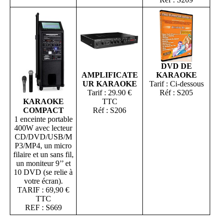
DVD DE
AMPLIFICATE
KARAOKE
UR KARAOKE
Tarif : Ci-dessous
Tarif : 29.90 €
Réf : S205
KARAOKE
TTC
COMPACT
Réf : S206
1 enceinte portable
400W avec lecteur
CD/DVD/USB/M
P3/MP4, un micro
filaire et un sans fil,
un moniteur 9’’ et
10 DVD (se relie à
votre écran).
TARIF : 69,90 €
TTC
REF : S669