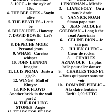
3. 10CC - In the style of
LENORMAN – Michèle
10cc
3. LIANE FOLY – On à
4. THE BEE GEES - Stayin
tous le droit
alive
4. YANNICK NOAH –
5. THE BEATLES - Let it
Simon papa tara
be
5. JEAN JACQUES
6. BILLY JOEL - Honesty
GOLDMAN – Long is the
7. DAVID BOWIE - Let's
road Américain
dance
6. CELINE DION – Je
8. DEPECHE MODE -
sais pas
Personal jesus
7. JULIEN CLERC –
9. WHAM - Careless
Cœur de rocker
whisper
8. CHARLES
10. JOHN LENNON -
AZNAVOUR – La plus
Imagine
belle pour aller danser
11. LUIS PRIMA - Juste a
9. CHARLES TRENET
gigolo
– Vous qui passez sans me
12. WINGS - Mull of
voir
Kintyre
10. DOMAINE PUBLIC –
13. PINK FLOYD -
A la claire fontaine
Another brick in the wall
Tarif : 2,90 € TTC
part 2
14. THE ROLLING
STONES - Angie
15. TEARS FOR FEARS -