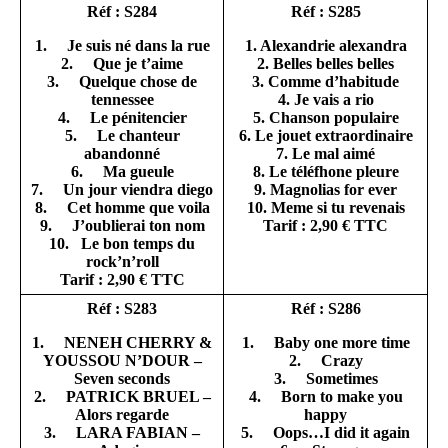
Réf : S284
Réf : S285
1. Je suis né dans la rue
1. Alexandrie alexandra
2. Que je t’aime
2. Belles belles belles
3. Quelque chose de
3. Comme d’habitude
tennessee
4. Je vais a rio
4. Le pénitencier
5. Chanson populaire
5. Le chanteur
6. Le jouet extraordinaire
abandonné
7. Le mal aimé
6. Ma gueule
8. Le téléfhone pleure
7. Un jour viendra diego
9. Magnolias for ever
8. Cet homme que voila
10. Meme si tu revenais
9. J’oublierai ton nom
Tarif : 2,90 € TTC
10. Le bon temps du
rock’n’roll
Tarif : 2,90 € TTC
Réf : S283
Réf : S286
1. NENEH CHERRY &
1. Baby one more time
YOUSSOU N’DOUR –
2. Crazy
Seven seconds
3. Sometimes
2. PATRICK BRUEL –
4. Born to make you
Alors regarde
happy
3. LARA FABIAN –
5. Oops…I did it again