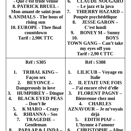
- Que c'est triste venise
6. CLAUDE NOUGARO
8. PATRICK BRUEL -
– Le jazz et la java
Mon amant de saint-jean
7. THIERRY HAZARD –
9. ANIMALS - The hous of
Poupée psychédélique
rising sun
8. JESSE GARON –
10. EUROPE - Thee final
C’est lundi
countdown
9. BONEY M – Sunny
Tarif : 2,90€ TTC
10. BOYS
TOWN GANG – Can’t take
my eyes off you
Tarif : 2,90 € TTC
Réf : S305
Réf : S308
1. TRIBAL KING –
1. LILICUB – Voyage en
Façon sex
Italie
2. BEYONCE –
2. IL ETAIT UNE FOIS
Dangerously in love
– J’ai encore rêvé d’elle
3. HUMPHREY – Dingue
3. FLORENT PAGNY –
4. BLACK EYED PEAS
Bienvenue chez moi
– Don’t lie
4. CHARLES
5. K MARO – Crazy
AZNAVOUR – Je m’voyais
6. RHIANNA – Sos
déjà
7. TRAGEDIE –
5. EDITH PIAF –
Gentleman
L’hymne à l’amour
8. PAPA AP & LINDA –
6. CHRISTOPHE – Aline