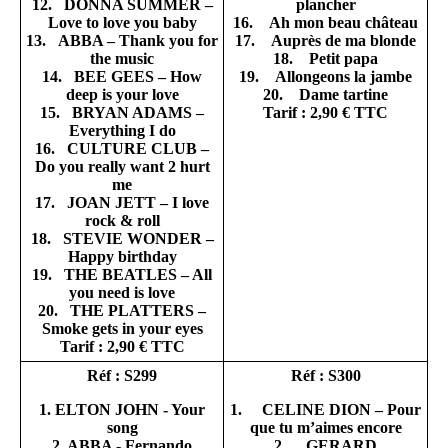
12. DONNA SUMMER –
plancher
Love to love you baby
16. Ah mon beau château
13. ABBA – Thank you for
17. Auprès de ma blonde
the music
18. Petit papa
14. BEE GEES – How
19. Allongeons la jambe
deep is your love
20. Dame tartine
15. BRYAN ADAMS –
Tarif : 2,90 € TTC
Everything I do
16. CULTURE CLUB –
Do you really want 2 hurt
me
17. JOAN JETT – I love
rock & roll
18. STEVIE WONDER –
Happy birthday
19. THE BEATLES – All
you need is love
20. THE PLATTERS –
Smoke gets in your eyes
Tarif : 2,90 € TTC
Réf : S299
Réf : S300
1. ELTON JOHN - Your
1. CELINE DION – Pour
song
que tu m’aimes encore
2. ABBA - Fernando
2. GERARD