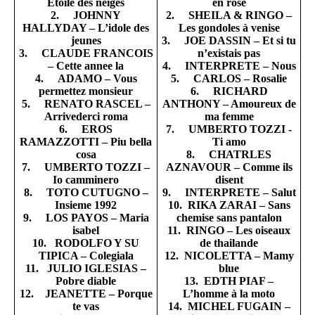
Etoile des neiges
en rose
2. JOHNNY
2. SHEILA & RINGO –
HALLYDAY – L’idole des
Les gondoles à venise
jeunes
3. JOE DASSIN – Et si tu
3. CLAUDE FRANCOIS
n’existais pas
– Cette annee la
4. INTERPRETE – Nous
4. ADAMO – Vous
5. CARLOS – Rosalie
permettez monsieur
6. RICHARD
5. RENATO RASCEL –
ANTHONY – Amoureux de
Arrivederci roma
ma femme
6. EROS
7. UMBERTO TOZZI -
RAMAZZOTTI – Piu bella
Ti amo
cosa
8. CHATRLES
7. UMBERTO TOZZI –
AZNAVOUR – Comme ils
Io camminero
disent
8. TOTO CUTUGNO –
9. INTERPRETE – Salut
Insieme 1992
10. RIKA ZARAI – Sans
9. LOS PAYOS – Maria
chemise sans pantalon
isabel
11. RINGO – Les oiseaux
10. RODOLFO Y SU
de thailande
TIPICA – Colegiala
12. NICOLETTA – Mamy
11. JULIO IGLESIAS –
blue
Pobre diable
13. EDTH PIAF –
12. JEANETTE – Porque
L’homme à la moto
te vas
14. MICHEL FUGAIN –