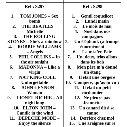
Réf : S297
Réf : S298
1. TOM JONES – Sex
1. Gentil coquelicot
bomb
2. Lundi matin
2. THE BEATLES –
3. Le mois de mai
Michelle
4. Noël dans nos
3. THE ROLLING
campagnes
STONES – She’s a raimbow
5. Un éléphant, ça trompe
4. ROBBIE WILLIAMS
énormément
– Angels
6. La mist’en l’air
5. PHIL COLLINS – In
7. Un, deux, trios allons
the air tonight
dans les bois
6. MADONNA – Like a
8. Mon père m’a donné
virgin
un étang
7. NAT KING COLE –
9. Il était une bergère
Unforgettable
10. Compère, qu’as-tu vu ?
8. JOHN LENNON –
11. Il était un petit
Woman
cordonnier
9. LIONEL RICHIE – All
12. Ne pleure pas
night long
Jeannette
10. ELTON JOHN –
13. Un canard dit à sa
Candle in the wind
canne
11. DEPECHE MODE –
14. Derrière chez moi
Enjoy the silence
15. Une araignée sur le