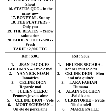
Shout
16. STATUS QUO - In the
army now
17. BONEY M - Sunny
18. THE PLATTERS -
Only you
19. THE BEATES - Yellow
submarine
20. KOOL & THE GANG -
Fresh
TARIF : 2,90€ TTC
Réf : S301
Réf : S302
1. JEAN JACQUES
1. HELENE SEGARA –
GOLDMAN – Envole moi
Donner tout solo tu
2. YANNICK NOAH –
2. CELINE DION – Mon
Jamafrica
ami m’a quittée
3. CELINE DION –
3. LARA FABIAN –
Regarde moi
Humana
4. JULIEN CLERC –
4. ALAIN SOUCHON –
Femmes je vous aime
J’ai dix ans
5. CELINE DION – Vole
5. CHRISTOPHE – Petite
6. MORT SCHUMAN –
fille du soleil
Un été de porcelaine
6. MARIE PAULE