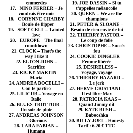
emmerdes
19. JOE DASSIN – Si tu
17. NINO FERRER – Je
t’appelles mélancolie
voudrais être noir
20. QUEEN – We are the
18. CORYNNE CHARBY
champions
– Boule de flipper
21. PETER & SLOANE –
19. SOFT CELL – Tainted
Besoin de rien envie de toi
love
22. THIERRY PASTOR –
20. EUROPE – The final
Le coup de folie
countdown
23. CHRISTOPHE – Succès
21. CLOCK – That’s the
fou
way I like it
24. COOKIE DINGLER –
22. ELTON JOHN –
Femme libérée
Sacrifice
25. DESIRELESS –
23. RICKY MARTIN –
Voyage, voyage
Maria
26. THIERRY HAZARD –
24. ANDREA BOCELLI –
Le jerk
Con te partiro
27. HERVE CRISTIANI –
25. LILICUB – Voyage en
Il est libre Max
Italie
28. PATRICIA KAAS –
26. BLUES TROTTOIR –
Quand Jimmy dit
Un soir de pluie
29. KATE BUSH –
27. ANDREAS JOHNSON
Babooshka
– Glorious
30. BILLY JOEL - Honesty
28. LARA FABIAN –
Tarif : 6,20 € TTC
Humana